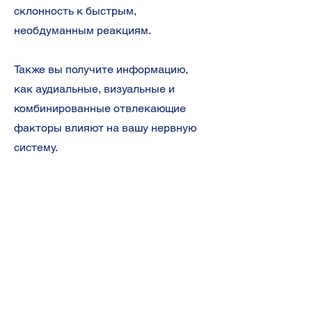
склонность к быстрым,
необдуманным реакциям.
Также вы получите информацию,
как аудиальные, визуальные и
комбинированные отвлекающие
факторы влияют на вашу нервную
систему.
После прохождения теста
предоставляется подробный
отчет с легкими для понимания
данными, который помогает